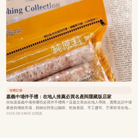
味蕾記憶
嘉義中埔伴手禮：在地人推薦必買名產與隱藏版店家
你知道嘉義中埔有哪些必買伴手禮嗎？這篇文章由在地人帶路，實際走訪中埔
農會與傳統市場，歸納出阿里山咖啡、乾燥香菇、手工醬筍、芒果乾等在地名
產的首選店家。除了推薦外，還會教你怎麼依預算與對象挑選，以及去哪裡買
2026.08.04
28 次閱讀
最划算。同時揭露只有在地人才知道的隱藏版小店，避免你買到觀光客才買的
雷貨。如果你正煩惱中埔伴手禮該帶什麼，這篇實戰經驗分享絕對能幫你做出
最佳選擇。