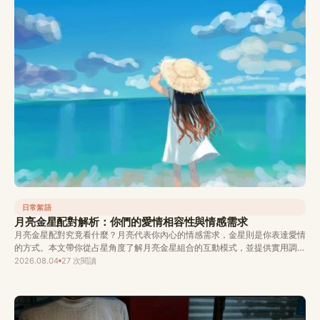
日常絮語
月亮金星配對解析：你們的愛情相容性與情感需求
月亮金星配對究竟看什麼？月亮代表你內心的情感需求，金星則是你表達愛情
的方式。本文帶你從占星角度了解月亮金星組合的互動模式，並提供實用調和
建議，幫助你提升關係品質。
2026.08.04
27 次閱讀