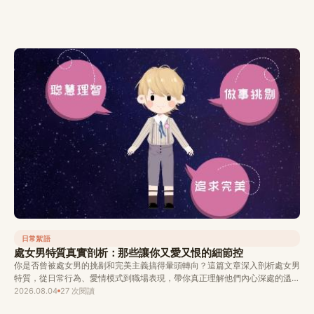
日常絮語
處女男特質真實剖析：那些讓你又愛又恨的細節控
你是否曾被處女男的挑剔和完美主義搞得暈頭轉向？這篇文章深入剖析處女男
特質，從日常行為、愛情模式到職場表現，帶你真正理解他們內心深處的溫柔
與矛盾，並提供實用相處技巧，讓你不再誤踩地雷。無論是伴侶、同事還是家
2026.08.04
27 次閱讀
人，都能從中獲得關鍵啟發。透過真實案例與心理學觀點，徹底破解處女男的