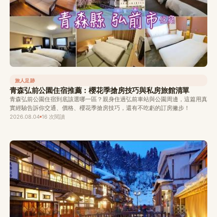
旅人足跡
青森弘前公園住宿推薦：櫻花季搶房技巧與私房旅館清單
青森弘前公園住宿到底該選哪一區？親身住過弘前車站與公園周邊，這篇用真
實經驗告訴你交通、價格、櫻花季搶房技巧，還有不吃虧的訂房撇步！
2026.08.04
16 次閱讀