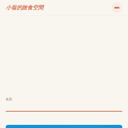
小翁的旅食空間
首頁
/