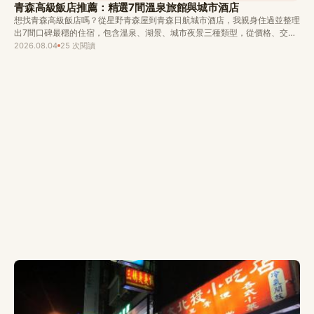
青森高級飯店推薦：精選7間溫泉旅館與城市酒店
想找青森高級飯店嗎？從星野青森屋到青森日航城市酒店，我親身住過並整理
出7間口碑最穩的住宿，包含溫泉、湖景、城市夜景三種類型，從價格、交
通、適合對象一次講清楚。還有挑選高級飯店最容易忽略的3個細節，看完就
2026.08.04
25 次閱讀
能直接預訂！如果你正在規劃青森旅行，這篇會幫你省下大量比價時間，尤其
適合第一次去青森、對住宿有要求、又不想踩雷的人。快來看看哪間最合你
意！現在就請繼續閱讀，讓你的青森之旅從好床開始。